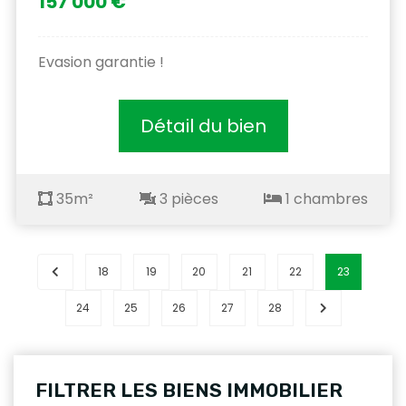
157 000 €
Evasion garantie !
Détail du bien
35m²
3 pièces
1 chambres
18
19
20
21
22
23
24
25
26
27
28
FILTRER LES BIENS IMMOBILIER