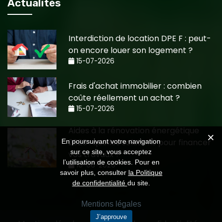
Actualités
Interdiction de location DPE F : peut-
on encore louer son logement ?
15-07-2026
Frais d'achat immobilier : combien
coûte réellement un achat ?
15-07-2026
Aides à la rénovation énergétique
2026 : quelles solutions pour financer
En poursuivant votre navigation
sur ce site, vous acceptez
vos travaux ?
l’utilisation de cookies. Pour en
10-06-2026
savoir plus, consulter
la Politique
de confidentialité
du site.
Mentions légales
J’approuve