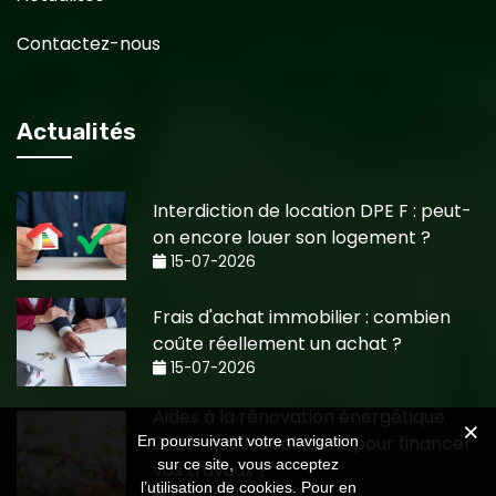
Contactez-nous
Actualités
Interdiction de location DPE F : peut-
on encore louer son logement ?
15-07-2026
Frais d'achat immobilier : combien
coûte réellement un achat ?
15-07-2026
Aides à la rénovation énergétique
2026 : quelles solutions pour financer
En poursuivant votre navigation
sur ce site, vous acceptez
vos travaux ?
l’utilisation de cookies. Pour en
10-06-2026