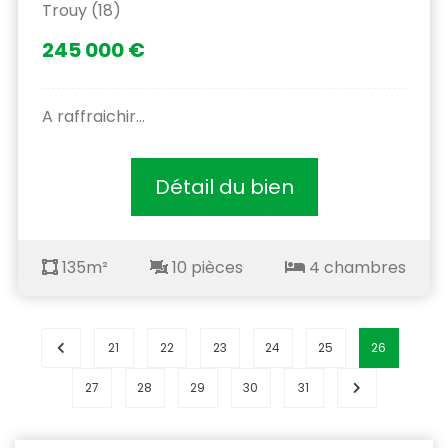
Trouy (18)
245 000 €
A raffraichir...
Détail du bien
135m²
10 pièces
4 chambres
21
22
23
24
25
26
27
28
29
30
31