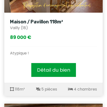
Maison / Pavillon 118m²
Vailly (18)
89 000 €
Atypique !
Détail du bien
118m²
5 pièces
4 chambres