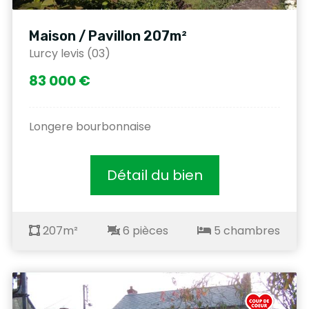
Maison / Pavillon 207m²
Lurcy levis (03)
83 000 €
Longere bourbonnaise
Détail du bien
207m²
6 pièces
5 chambres