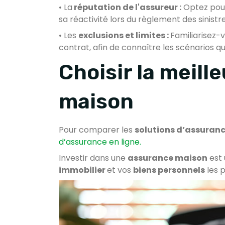
• La
réputation de l'assureur :
Optez pour
sa réactivité lors du règlement des sinistre
• Les
exclusions et limites :
Familiarisez-v
contrat, afin de connaître les scénarios q
Choisir la meill
maison
Pour comparer les
solutions d’assuran
d’assurance en ligne.
Investir dans une
assurance maison
est
immobilier
et vos
biens personnels
les 