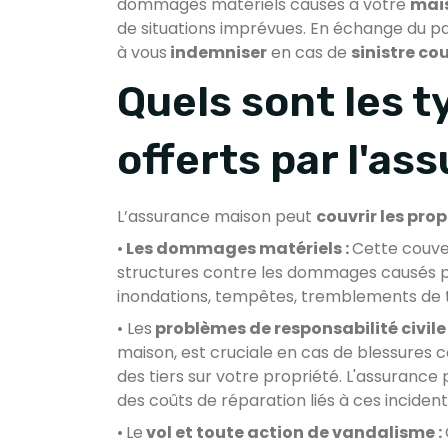
dommages matériels causés à votre
mai
de situations imprévues. En échange du pa
à vous
indemniser
en cas de
sinistre co
Quels sont les 
offerts par l'as
L’assurance maison peut
couvrir les pro
•
Les dommages matériels :
Cette couve
structures contre les dommages causés p
inondations, tempêtes, tremblements de 
• Les
problèmes de responsabilité civile 
maison, est cruciale en cas de blessures
des tiers sur votre propriété. L'assuranc
des coûts de réparation liés à ces incident
•
Le
vol et toute action de vandalisme :