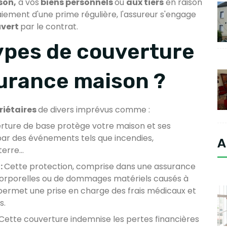
son,
à vos
biens personnels
ou
aux tiers
en raison
iement d'une prime régulière, l'assureur s'engage
uvert
par le contrat.
types de couverture
surance maison ?
priétaires
de divers imprévus comme :
rture de base protège votre maison et ses
ar des événements tels que incendies,
A
terre…
:
Cette protection, comprise dans une assurance
 corporelles ou de dommages matériels causés à
e permet une prise en charge des frais médicaux et
s.
Cette couverture indemnise les pertes financières