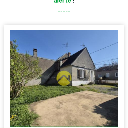
alerté
!