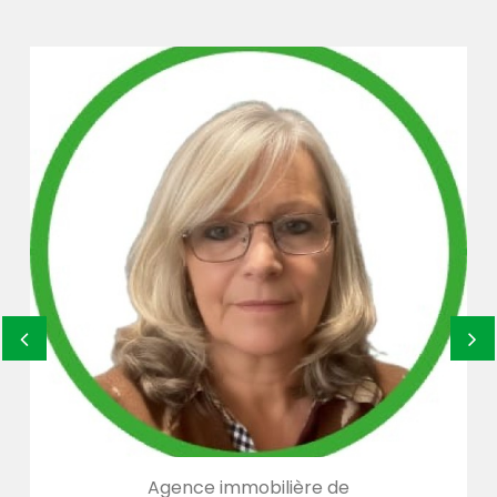
mobilière de
Agence immob