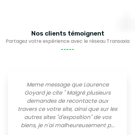
Nos clients
témoignent
Partagez votre expèrience avec le réseau Transaxia
que Laurence
A l'agence d'auros nou
algré plusieurs
des biens qui corres
contacte aux
demandes. Sabrina e
, ainsi que sur les
dynamique et à l'a
position" de vos
attentes. Nous la r
heureusement p
...
Cyril V