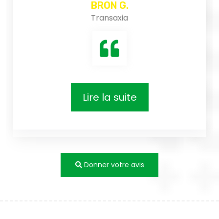
Transaxi
 G.
xia
suite
Donner votre avis