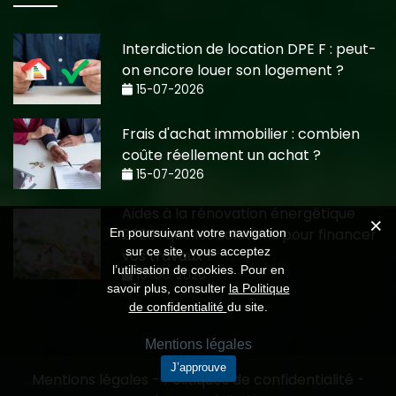
Interdiction de location DPE F : peut-
on encore louer son logement ?
15-07-2026
Frais d'achat immobilier : combien
coûte réellement un achat ?
15-07-2026
Aides à la rénovation énergétique
2026 : quelles solutions pour financer
En poursuivant votre navigation
sur ce site, vous acceptez
vos travaux ?
l’utilisation de cookies. Pour en
10-06-2026
savoir plus, consulter
la Politique
de confidentialité
du site.
Mentions légales
J’approuve
Mentions légales
-
Politiques de confidentialité
-