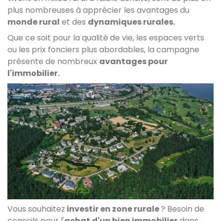
plus nombreuses à apprécier les avantages du
monde rural
et des
dynamiques rurales.
Que ce soit pour la qualité de vie, les espaces verts
ou les prix fonciers plus abordables, la campagne
présente de nombreux
avantages pour
l'immobilier.
Vous souhaitez
investir en zone rurale
? Besoin de
conseils pour l'
achat d'un bien immobilier
dans