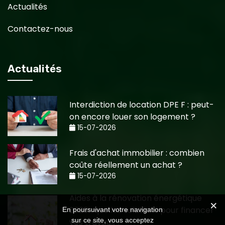
Actualités
Contactez-nous
Actualités
Interdiction de location DPE F : peut-
on encore louer son logement ?
15-07-2026
Frais d'achat immobilier : combien
coûte réellement un achat ?
15-07-2026
Aides à la rénovation énergétique
2026 : quelles solutions pour financer
En poursuivant votre navigation
sur ce site, vous acceptez
vos travaux ?