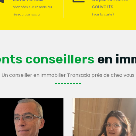
couverts
*données sur 12 mois du
réseau transaxia
(voir la carte)
nts conseillers
en im
Un conseiller en immobilier Transaxia près de chez vous