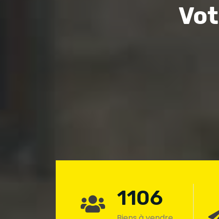
Vot
1106
Biens à vendre