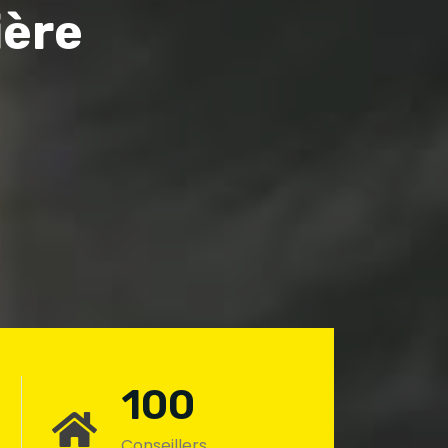
ière
!
100
Conseillers