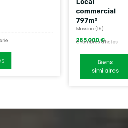
Local
commercial
797m²
Massiac (15)
265 000 €
erie
Chambres d'hotes
es
Biens
similaires