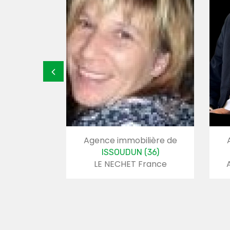
lière de
Agence immobilière de
(37)
ISSOUDUN (36)
oëlle
LE NECHET France