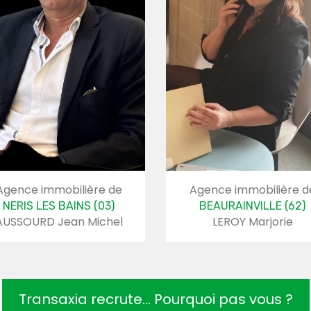
Agence immobilière de
Agence immobilière d
NERIS LES BAINS (03)
BEAURAINVILLE (62)
AUSSOURD Jean Michel
LEROY Marjorie
Transaxia recrute... Pourquoi pas vous ?