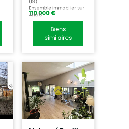
(18)
Ensemble immobilier sur
110 000 €
4ha 6
Biens
similaires