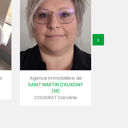
e
Agence immobilière de
Agence 
SAINT MARTIN D'AUXIGNY
CHA
LE NE
(18)
COUDRAT Caroline