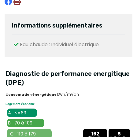
Informations supplémentaires
Eau chaude : Individuel électrique
Diagnostic de performance energitique
(DPE)
kWh/m²/an
Consomation énergétique
Logement économe
A <=69
B 70 à 109
C 110 à 179
162
5