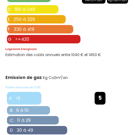
kWh/m²/an
Kg Co2m²/an
D 180 à 249
E 250 à 329
F 330 à 419
G >=420
Logement énergivore
Estimation des coûts annuels entre 1040 € et 1450 €
Emission de gaz
Kg Co2m²/an
Faible émission de CO2
5
A <6
B 6 à 10
C 11 à 29
D 30 à 49