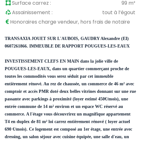
Surface carrez :
99 m²
Assainissement :
tout à l’égout
Honoraires charge vendeur, hors frais de notaire
TRANSAXIA JOUET SUR L'AUBOIS, GAUDRY Alexandre (EI)
0607261866. IMMEUBLE DE RAPPORT
POUGUES-LES-EAUX
INVESTISSEMENT CLEFS EN MAIN dans la jolie ville de
POUGUES-LES-EAUX, dans un quartier commerçant proche de
toutes les commodités vous serez séduit par cet immeuble
entièrement rénové. Au rez de chaussée, un commerce de 46 m² avec
comptoir et accès PMR doté deux belles vitrines donnant sur une rue
passante avec parkings à proximité (loyer estimé 450€/mois), une
entrée commune de 14 m² environ et un espace WC réservé au
commerce. A l'étage vous découvrirez un magnifique appartement
T4 en duplex de 81 m² loi carrez entièrement rénové ( loyer actuel
690 €/mois). Ce logement est composé au 1er étage, une entrée avec
dressing, un salon séjour avec cuisine équipée, une salle d'eau, un