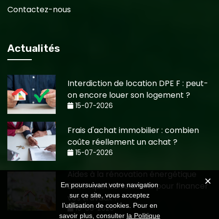
Contactez-nous
Actualités
Interdiction de location DPE F : peut-
on encore louer son logement ?
15-07-2026
Frais d'achat immobilier : combien
coûte réellement un achat ?
15-07-2026
Aides à la rénovation énergétique
2026 : quelles solutions pour financer
En poursuivant votre navigation
sur ce site, vous acceptez
vos travaux ?
l’utilisation de cookies. Pour en
10-06-2026
savoir plus, consulter
la Politique