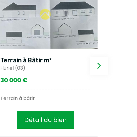
Terrain à Bâtir m²
Terrain 
Huriel (03)
Montricha
30 000 €
25 500
Terrain à bâtir
Belle par
Détail du bien