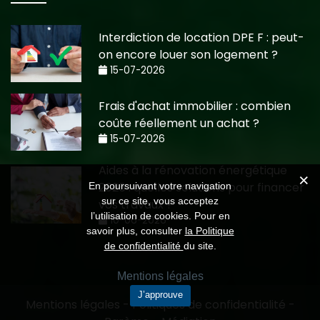
Interdiction de location DPE F : peut-
on encore louer son logement ?
15-07-2026
Frais d'achat immobilier : combien
coûte réellement un achat ?
15-07-2026
Aides à la rénovation énergétique
2026 : quelles solutions pour financer
En poursuivant votre navigation
sur ce site, vous acceptez
vos travaux ?
l’utilisation de cookies. Pour en
10-06-2026
savoir plus, consulter
la Politique
de confidentialité
du site.
Mentions légales
J’approuve
Mentions légales
-
Politiques de confidentialité
-