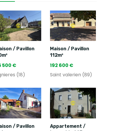
ison / Pavillon
Maison / Pavillon
0m²
112m²
5 500 €
192 600 €
gnieres (18)
Saint valerien (89)
ison / Pavillon
Appartement /