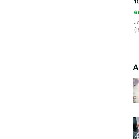
1
6
Jo
(1
A