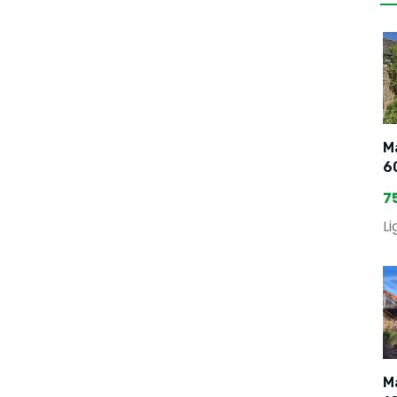
Ma
6
7
Li
Ma