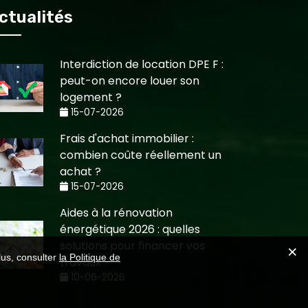
ctualités
Interdiction de location DPE F :
peut-on encore louer son
logement ?
15-07-2026
Frais d'achat immobilier :
combien coûte réellement un
achat ?
15-07-2026
Aides à la rénovation
énergétique 2026 : quelles
solutions pour financer vos
lus, consulter
la Politique de
travaux ?
10-06-2026