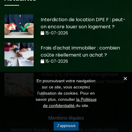
Interdiction de location DPE F : peut-
on encore louer son logement ?
15-07-2026
Frais d'achat immobilier : combien
coûte réellement un achat ?
15-07-2026
Aides à la rénovation énergétique
2026 : quelles solutions pour financer
En poursuivant votre navigation
sur ce site, vous acceptez
vos travaux ?
l’utilisation de cookies. Pour en
10-06-2026
savoir plus, consulter
la Politique
de confidentialité
du site.
Mentions légales
J’approuve
Mentions légales
-
Politiques de confidentialité
-