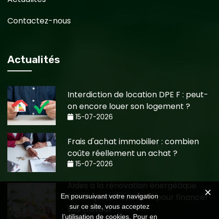
Contactez-nous
Actualités
Interdiction de location DPE F : peut-
on encore louer son logement ?
15-07-2026
Frais d'achat immobilier : combien
coûte réellement un achat ?
15-07-2026
Aides à la rénovation énergétique
2026 : quelles solutions pour financer
En poursuivant votre navigation
sur ce site, vous acceptez
vos travaux ?
l’utilisation de cookies. Pour en