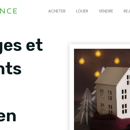
ACHETER
LOUER
VENDRE
RE
es et
nts
en