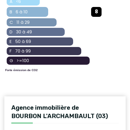
A <6
8
B 6 à 10
C 11 à 29
D 30 à 49
E 50 à 69
F 70 à 99
G >=100
Forte émission de CO2
Agence immobilière de
BOURBON L'ARCHAMBAULT (03)