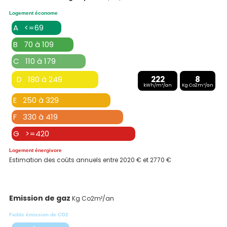
Logement économe
A <=69
B 70 à 109
C 110 à 179
D 180 à 249
222
8
kWh/m²/an
Kg Co2m²/an
E 250 à 329
F 330 à 419
G >=420
Logement énergivore
Estimation des coûts annuels entre 2020 € et 2770 €
Emission de gaz
Kg Co2m²/an
Faible émission de CO2