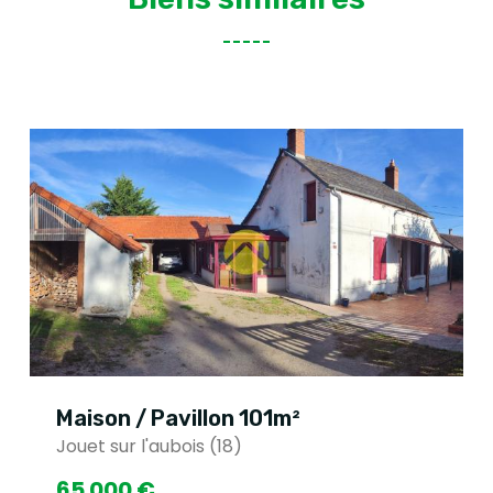
ison / Pavillon 101m²
Maiso
et sur l'aubois (18)
Vatan 
 000 €
35 0