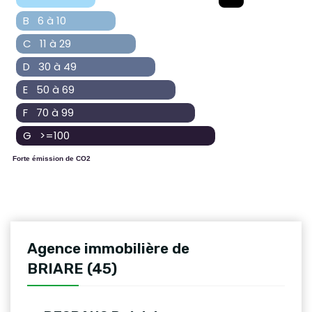
B 6 à 10
C 11 à 29
D 30 à 49
E 50 à 69
F 70 à 99
G >=100
Forte émission de CO2
Agence immobilière de
BRIARE (45)