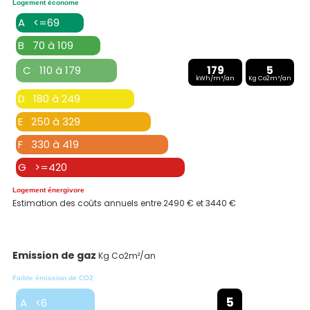
Logement économe
A <=69
B 70 à 109
C 110 à 179
179
5
kWh/m²/an
Kg Co2m²/an
D 180 à 249
E 250 à 329
F 330 à 419
G >=420
Logement énergivore
Estimation des coûts annuels entre 2490 € et 3440 €
Emission de gaz
Kg Co2m²/an
Faible émission de CO2
5
A <6