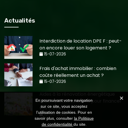
Actualités
Interdiction de location DPE F : peut-
on encore louer son logement ?
15-07-2026
Frais d'achat immobilier : combien
coûte réellement un achat ?
15-07-2026
Aides à la rénovation énergétique
2026 : quelles solutions pour financer
En poursuivant votre navigation
sur ce site, vous acceptez
vos travaux ?
l’utilisation de cookies. Pour en
10-06-2026
savoir plus, consulter
la Politique
de confidentialité
du site.