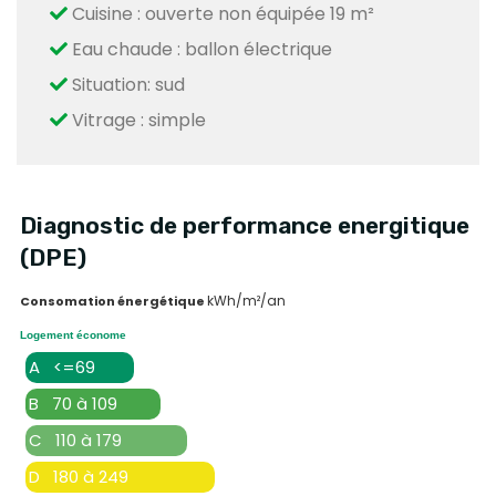
Cuisine : ouverte non équipée 19 m²
Eau chaude : ballon électrique
Situation: sud
Vitrage : simple
Diagnostic de performance energitique
(DPE)
kWh/m²/an
Consomation énergétique
Logement économe
A <=69
B 70 à 109
C 110 à 179
D 180 à 249