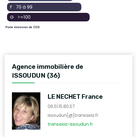
F 70 à 99
G >=100
Forte émission de CO2
Agence immobilière de
ISSOUDUN (36)
LE NECHET France
06.51.15.80.57
issoudun[@]transaxia.fr
transaxia-issoudun.fr