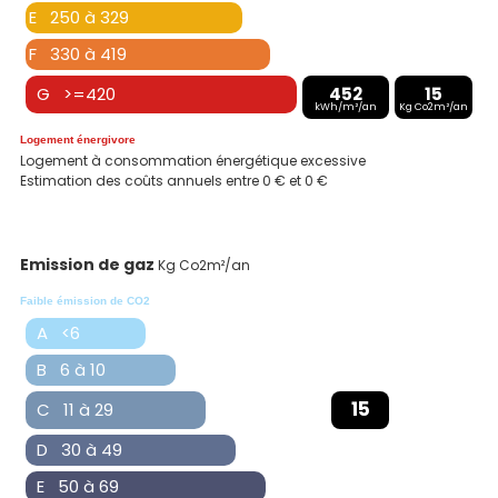
E 250 à 329
F 330 à 419
G >=420
452
15
kWh/m²/an
Kg Co2m²/an
Logement énergivore
Logement à consommation énergétique excessive
Estimation des coûts annuels entre 0 € et 0 €
Emission de gaz
Kg Co2m²/an
Faible émission de CO2
A <6
B 6 à 10
15
C 11 à 29
D 30 à 49
E 50 à 69