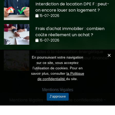
Interdiction de location DPE F : peut-
on encore louer son logement ?
15-07-2026
Frais d'achat immobilier : combien
coûte réellement un achat ?
15-07-2026
Aides à la rénovation énergétique
2026 : quelles solutions pour financer
En poursuivant votre navigation
sur ce site, vous acceptez
vos travaux ?
l’utilisation de cookies. Pour en
10-06-2026
savoir plus, consulter
la Politique
de confidentialité
du site.
Mentions légales
J’approuve
Mentions légales
-
Politiques de confidentialité
-
Barème
-
Médiation