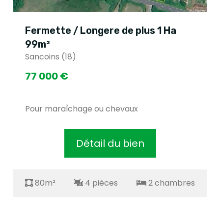
Fermette / Longere de plus 1 Ha
99m²
Sancoins (18)
77 000 €
Pour maraÎchage ou chevaux
Détail du bien
80m²
4 pièces
2 chambres