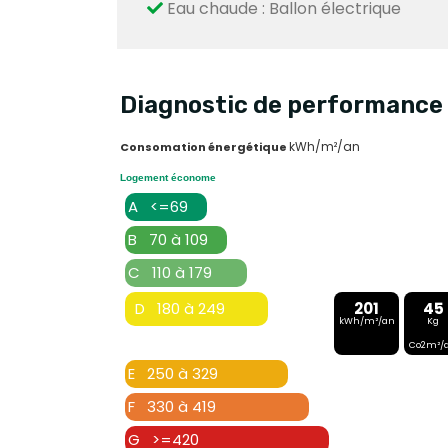
Eau chaude : Ballon électrique
Diagnostic de performance 
kWh/m²/an
Consomation énergétique
Logement économe
A <=69
B 70 à 109
C 110 à 179
D 180 à 249
201
45
kWh/m²/an
Kg
Co2m²/
E 250 à 329
F 330 à 419
G >=420