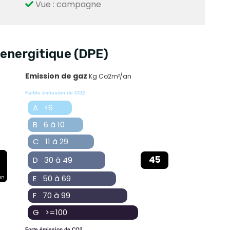
Vue : campagne
energitique (DPE)
Emission de gaz
Kg Co2m²/an
Faible émission de CO2
A <6
B 6 à 10
C 11 à 29
45
D 30 à 49
E 50 à 69
an
F 70 à 99
G >=100
Forte émission de CO2