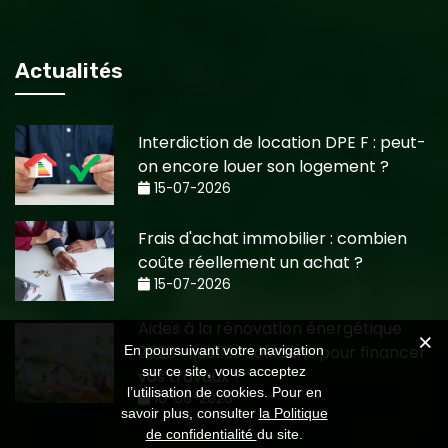
Actualités
Interdiction de location DPE F : peut-
on encore louer son logement ?
15-07-2026
Frais d'achat immobilier : combien
coûte réellement un achat ?
15-07-2026
Aides à la rénovation énergétique
2026 : quelles solutions pour financer
En poursuivant votre navigation
sur ce site, vous acceptez
vos travaux ?
l’utilisation de cookies. Pour en
10-06-2026
savoir plus, consulter
la Politique
de confidentialité
du site.