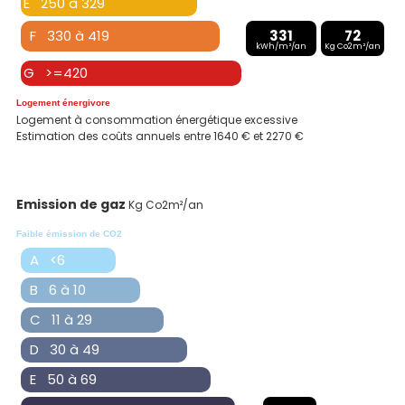
E 250 à 329
F 330 à 419
331
72
kWh/m²/an
Kg Co2m²/an
G >=420
Logement énergivore
Logement à consommation énergétique excessive
Estimation des coûts annuels entre 1640 € et 2270 €
Emission de gaz
Kg Co2m²/an
Faible émission de CO2
A <6
B 6 à 10
C 11 à 29
D 30 à 49
E 50 à 69