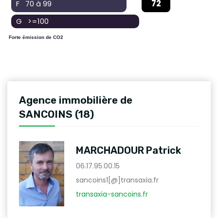
72
F 70 à 99
G >=100
Forte émission de CO2
Agence immobilière de
SANCOINS (18)
MARCHADOUR Patrick
06.17.95.00.15
sancoins1[@]transaxia.fr
transaxia-sancoins.fr