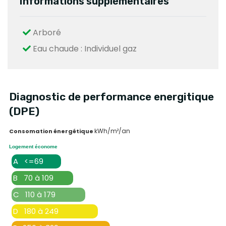
Informations supplémentaires
Arboré
Eau chaude : Individuel gaz
Diagnostic de performance energitique
(DPE)
kWh/m²/an
Consomation énergétique
Logement économe
A <=69
B 70 à 109
C 110 à 179
D 180 à 249