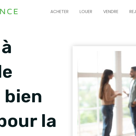
ACHETER
LOUER
VENDRE
RE
 à
de
n bien
pour la