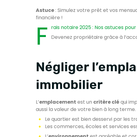
Astuce
: Simulez votre prêt et vos mensua
financière !
F
rais notaire 2025 : Nos astuces pou
Devenez propriétaire grâce à l’ac
Négliger l’empl
immobilier
L’
emplacement
est un
critère clé
qui imp
aussi la valeur de votre bien à long terme.
Le quartier est bien desservi par les
Les commerces, écoles et services ess
L’
environnement
est agréable et cor