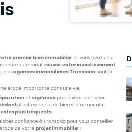
is
 votre premier bien immobilier
et vous avez peur
D
s demandez comment
réussir votre investissement
e, nos
agences immobilières Transaxia
sont là
une étape importante dans une vie.
réparation
et
vigilance
pour éviter certaines
cédant
, il est essentiel de bien s’informer afin
ges les plus fréquents
.
 Faites confiance à Transaxia pour vous conseiller
étape de votre
projet immobilier
!