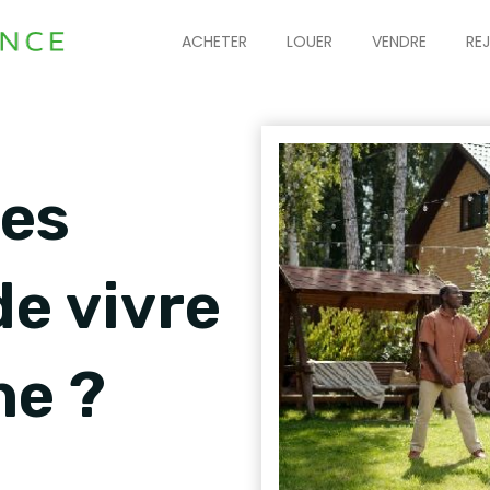
ACHETER
LOUER
VENDRE
RE
les
e vivre
e ?