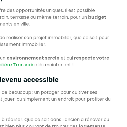
re des opportunités uniques. Il est possible
rdin, terrasse ou même terrain, pour un
budget
ents en ville.
de réaliser son projet immobilier, que ce soit pour
tissement immobilier.
 un
environnement serein
et qui
respecte votre
lière Transaxia
dès maintenant !
 devenu accessible
ve de beaucoup : un potager pour cultiver ses
 jouer, ou simplement un endroit pour profiter du
 à réaliser. Que ce soit dans l’ancien à rénover ou
st bien plus courant de trouver des
logements