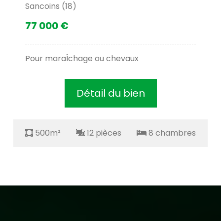
Sancoins (18)
77 000 €
Pour maraÎchage ou chevaux
Détail du bien
500m²
12 pièces
8 chambres