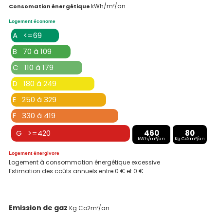
kWh/m²/an
Consomation énergétique
Logement économe
A <=69
B 70 à 109
C 110 à 179
D 180 à 249
E 250 à 329
F 330 à 419
G >=420
460
80
kWh/m²/an
Kg Co2m²/an
Logement énergivore
Logement à consommation énergétique excessive
Estimation des coûts annuels entre 0 € et 0 €
Emission de gaz
Kg Co2m²/an