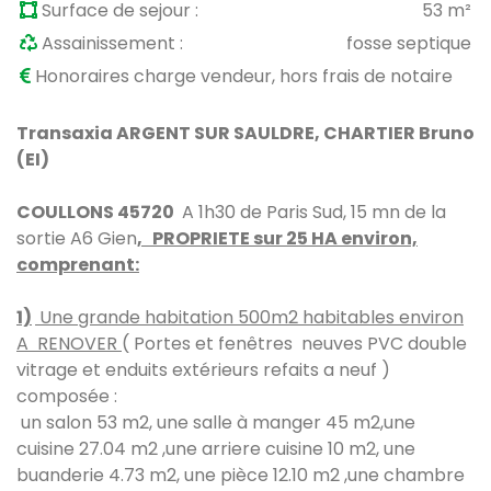
Surface de sejour :
53 m²
Assainissement :
fosse septique
Honoraires charge vendeur, hors frais de notaire
Transaxia ARGENT SUR SAULDRE, CHARTIER Bruno
(EI)
COULLONS 45720
A 1h30 de Paris Sud, 15 mn de la
sortie A6 Gien
, PROPRIETE sur 25 HA environ,
comprenant:
1)
Une grande habitation 500m2 habitables environ
A RENOVER
( Portes et fenêtres neuves PVC double
vitrage et enduits extérieurs refaits a neuf )
composée :
un salon 53 m2, une salle à manger 45 m2,une
cuisine 27.04 m2 ,une arriere cuisine 10 m2, une
buanderie 4.73 m2, une pièce 12.10 m2 ,une chambre