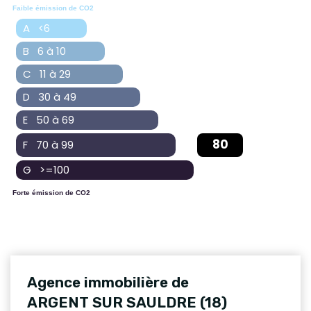
Faible émission de CO2
A <6
B 6 à 10
C 11 à 29
D 30 à 49
E 50 à 69
80
F 70 à 99
G >=100
Forte émission de CO2
Agence immobilière de
ARGENT SUR SAULDRE (18)