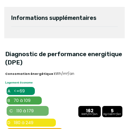
Informations supplémentaires
Diagnostic de performance energitique
(DPE)
kWh/m²/an
Consomation énergétique
Logement économe
A <=69
B 70 à 109
C 110 à 179
162
5
kWh/m²/an
Kg Co2m²/an
D 180 à 249