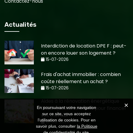
Contactez-nous
Actualités
Interdiction de location DPE F : peut-
on encore louer son logement ?
15-07-2026
Frais d'achat immobilier : combien
coûte réellement un achat ?
15-07-2026
Aides à la rénovation énergétique
2026 : quelles solutions pour financer
En poursuivant votre navigation
sur ce site, vous acceptez
vos travaux ?
l’utilisation de cookies. Pour en
10-06-2026
savoir plus, consulter
la Politique
de confidentialité
du site.