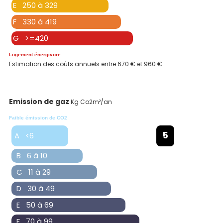
E 250 à 329
F 330 à 419
G >=420
Logement énergivore
Estimation des coûts annuels entre 670 € et 960 €
Emission de gaz
Kg Co2m²/an
Faible émission de CO2
5
A <6
B 6 à 10
C 11 à 29
D 30 à 49
E 50 à 69
F 70 à 99