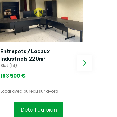
Entrepots / Locaux
Entrepo
Industriels 220m²
Industr
Blet (18)
Nerondes
163 500 €
67 500
Local avec bureau sur avord
Pour inves
Détail du bien