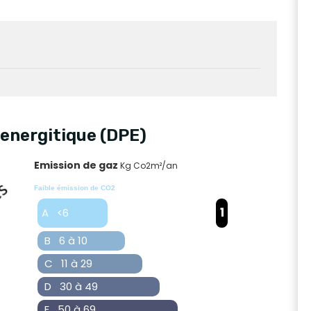
energitique (DPE)
Emission de gaz
Kg Co2m²/an
Faible émission de CO2
1
A <6
B 6 à 10
C 11 à 29
D 30 à 49
E 50 à 69