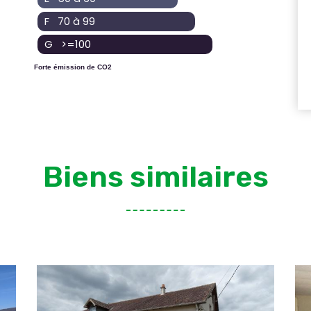
F 70 à 99
G >=100
Forte émission de CO2
Biens similaires