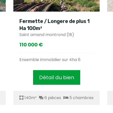
Fermette / Longere de plus 1
Fermette
Ha 100m²
Ha 132m
Saint amand montrond (18)
Ecueille (
110 000 €
283 000
Ensemble immobilier sur 4ha 6
Propriété
Détail du bien
140m²
6 pièces
5 chambres
140m²