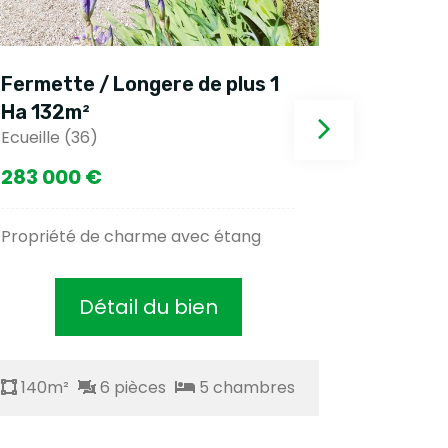
 / Longere de plus 1
Fermette / Long
²
Ha 200m²
36)
Neris les bains (03)
 €
62 500 €
 de charme avec étang
Longère à rénover
Détail du bien
Détail d
6 pièces
5 chambres
140m²
6 pièce