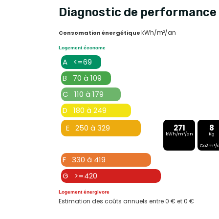
Diagnostic de performance 
kWh/m²/an
Consomation énergétique
Logement économe
A <=69
B 70 à 109
C 110 à 179
D 180 à 249
E 250 à 329
271
8
kWh/m²/an
Kg
Co2m²/
F 330 à 419
G >=420
Logement énergivore
Estimation des coûts annuels entre 0 € et 0 €