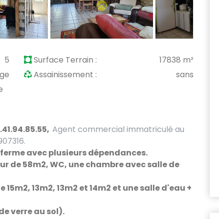
5
Surface Terrain :
17838 m²
age
Assainissement :
sans
e
.41.94.85.55,
Agent commercial immatriculé au
907316.
e ferme avec plusieurs dépendances.
jour de 58m2, WC, une chambre avec salle de
e 15m2, 13m2, 13m2 et 14m2 et une salle d'eau +
de verre au sol).