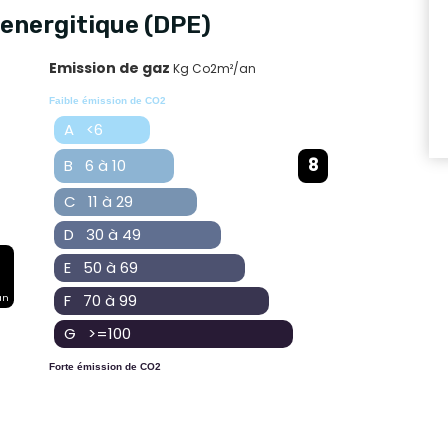
energitique (DPE)
Emission de gaz
Kg Co2m²/an
Faible émission de CO2
A <6
8
B 6 à 10
C 11 à 29
D 30 à 49
E 50 à 69
F 70 à 99
an
G >=100
Forte émission de CO2