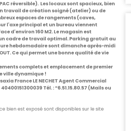
 PAC réversible). Les locaux sont spacieux, bien
 travail de création soigné (atelier) ou de
ombreux espaces de rangements (caves,
ur l'axe principal et un bureau viennent
face d'environ 160 M2. Le magasin est
un cadre de travail optimal. Parking gratuit au
rmeture hebdomadaire sont dimanche après-midi
AOUT. Ce qui permet une bonne qualité de vie
ipements complets et emplacement de premier
ne ville dynamique !
nsaxia France LE NECHET Agent Commercial
40400151300039 Tél. : °6.51.15.80.57 (Mails ou
 ce bien est exposé sont disponibles sur le site