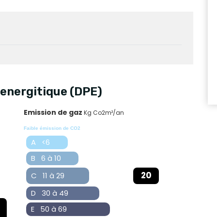
energitique (DPE)
Emission de gaz
Kg Co2m²/an
Faible émission de CO2
A <6
B 6 à 10
20
C 11 à 29
D 30 à 49
E 50 à 69