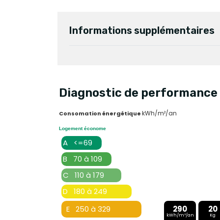
Informations supplémentaires
Diagnostic de performance 
kWh/m²/an
Consomation énergétique
Logement économe
A <=69
B 70 à 109
C 110 à 179
D 180 à 249
E 250 à 329
290
20
kWh/m²/an
Kg