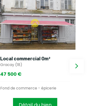
Local commercial 0m²
Local c
Gracay (18)
Le buisso
47 500 €
280 00
Fond de commerce - épicerie
Magasin a
Détail du bien