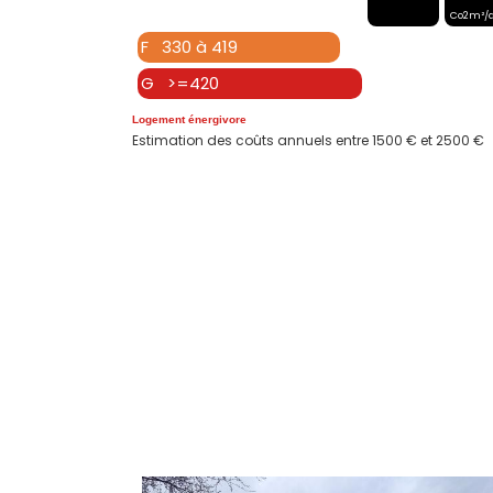
Co2m²/
F 330 à 419
G >=420
Logement énergivore
Estimation des coûts annuels entre 1500 € et 2500 €