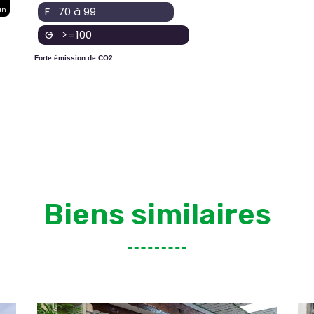
F 70 à 99
an
G >=100
Forte émission de CO2
Biens similaires