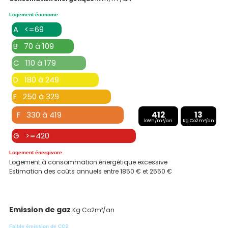
Logement économe
A <=69
B 70 à 109
C 110 à 179
D 180 à 249
E 250 à 329
F 330 à 419
412
13
kWh/m²/an
Kg Co2m²/an
G >=420
Logement énergivore
Logement à consommation énergétique excessive
Estimation des coûts annuels entre 1850 € et 2550 €
Emission de gaz
Kg Co2m²/an
Faible émission de CO2