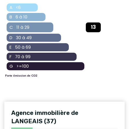
A <6
B 6 à 10
13
C 11 à 29
D 30 à 49
E 50 à 69
F 70 à 99
G >=100
Forte émission de CO2
Agence immobilière de
LANGEAIS (37)