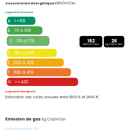
kWh/m²/an
Consomation énergétique
Logement économe
A <=69
B 70 à 109
C 110 à 179
162
26
kWh/m²/an
Kg Co2m²/an
D 180 à 249
E 250 à 329
F 330 à 419
G >=420
Logement énergivore
Estimation des coûts annuels entre 1900 € et 2640 €
Emission de gaz
Kg Co2m²/an
Faible émission de CO2