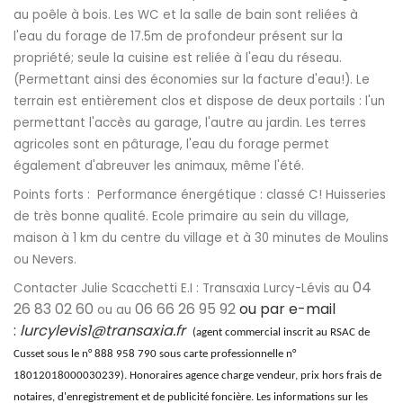
au poêle à bois. Les WC et la salle de bain sont reliées à
l'eau du forage de 17.5m de profondeur présent sur la
propriété; seule la cuisine est reliée à l'eau du réseau.
(Permettant ainsi des économies sur la facture d'eau!). Le
terrain est entièrement clos et dispose de deux portails : l'un
permettant l'accès au garage, l'autre au jardin. Les terres
agricoles sont en pâturage, l'eau du forage permet
également d'abreuver les animaux, même l'été.
Points forts : Performance énergétique : classé C! Huisseries
de très bonne qualité. Ecole primaire au sein du village,
maison à 1 km du centre du village et à 30 minutes de Moulins
ou Nevers.
04
Contacter Julie Scacchetti E.I : Transaxia Lurcy-Lévis au
26 83 02 60
06 66 26 95 92
ou par e-mail
ou au
:
lurcylevis1@transaxia.fr
(agent commercial inscrit au RSAC de
Cusset sous le n° 888 958 790 sous carte professionnelle n°
18012018000030239). Honoraires agence charge vendeur, prix hors frais de
notaires, d'enregistrement et de publicité foncière. Les informations sur les