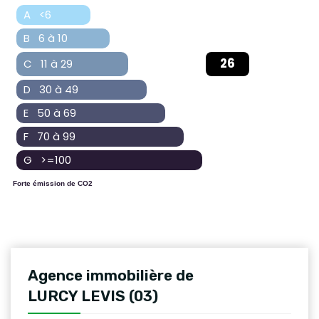
A <6
B 6 à 10
26
C 11 à 29
D 30 à 49
E 50 à 69
F 70 à 99
G >=100
Forte émission de CO2
Agence immobilière de
LURCY LEVIS (03)