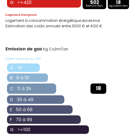
G >=420
502
18
kWh/m²/an
Kg Co2m²/an
Logement énergivore
Logement à consommation énergétique excessive
Estimation des coûts annuels entre 3000 € et 4120 €
Emission de gaz
Kg Co2m²/an
Faible émission de CO2
A <6
B 6 à 10
18
C 11 à 29
D 30 à 49
E 50 à 69
F 70 à 99
G >=100