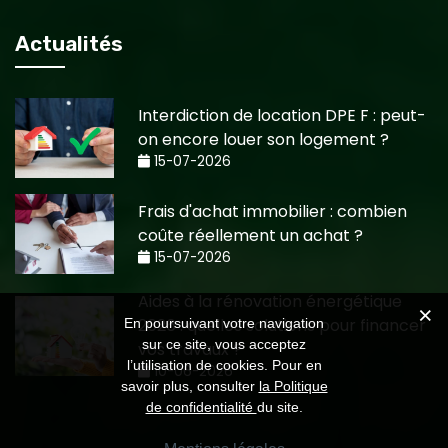
Actualités
Interdiction de location DPE F : peut-
on encore louer son logement ?
15-07-2026
Frais d'achat immobilier : combien
coûte réellement un achat ?
15-07-2026
Aides à la rénovation énergétique
2026 : quelles solutions pour financer
En poursuivant votre navigation
sur ce site, vous acceptez
vos travaux ?
l’utilisation de cookies. Pour en
10-06-2026
savoir plus, consulter
la Politique
de confidentialité
du site.