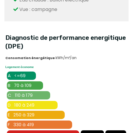
Vue : campagne
Diagnostic de performance energitique
(DPE)
kWh/m²/an
Consomation énergétique
Logement économe
A <=69
B 70 à 109
C 110 à 179
D 180 à 249
E 250 à 329
F 330 à 419