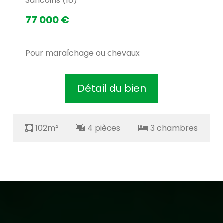
Sancoins (18)
77 000 €
Pour maraÎchage ou chevaux
Détail du bien
102m²
4 pièces
3 chambres