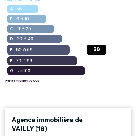
A <6
B 6 à 10
C 11 à 29
D 30 à 49
69
E 50 à 69
F 70 à 99
G >=100
Forte émission de CO2
Agence immobilière de
VAILLY (18)