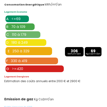
kWh/m²/an
Consomation énergétique
Logement économe
A <=69
B 70 à 109
C 110 à 179
D 180 à 249
E 250 à 329
306
69
kWh/m²/an
Kg Co2m²/an
F 330 à 419
G >=420
Logement énergivore
Estimation des coûts annuels entre 2100 € et 2900 €
Emission de gaz
Kg Co2m²/an
Faible émission de CO2