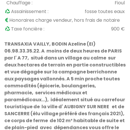
Chauffage :
Fioul
Assainissement :
fosse toutes eaux
Honoraires charge vendeur, hors frais de notaire
Taxe foncière :
900 €
TRANSAXIA VAILLY, BODIN Azeline (EI)
06.98.33.35.22.
A moins de deux heures de PARIS
par l' A 77,
situé dans un village au calme sur
deux hectares de terrain en partie constructibles
et vue dégagée sur la campagne berrichonne
aux paysages vallonnés. A 5 min p
roche toutes
commodités (épicerie, boulangeries,
pharmacie, services médicaux et
paramédicaux…), idéalement situé au carrefour
touristique de la ville d' AUBIGNY SUR NERE et de
SANCERRE (élu village préféré des français 2021),
ce corps de ferme de 102 m² habitable de suite et
de plain-pied avec dépendances vous offre le