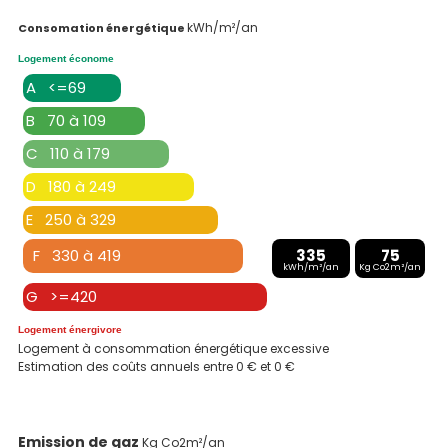
kWh/m²/an
Consomation énergétique
Logement économe
A <=69
B 70 à 109
C 110 à 179
D 180 à 249
E 250 à 329
F 330 à 419
335
75
kWh/m²/an
Kg Co2m²/an
G >=420
Logement énergivore
Logement à consommation énergétique excessive
Estimation des coûts annuels entre 0 € et 0 €
Emission de gaz
Kg Co2m²/an