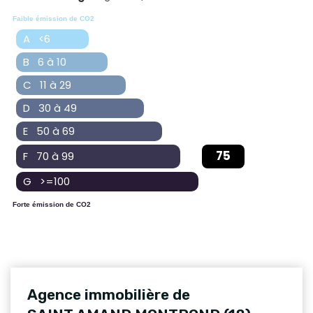
Faible émission de CO2
A <6
B 6 à 10
C 11 à 29
D 30 à 49
E 50 à 69
75
F 70 à 99
G >=100
Forte émission de CO2
Agence immobilière de