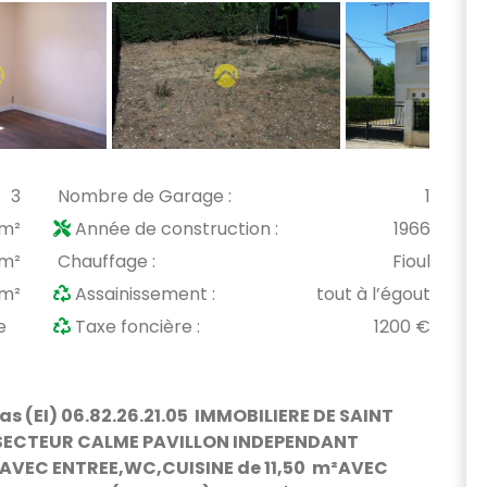
3
Nombre de Garage :
1
 m²
Année de construction :
1966
m²
Chauffage :
Fioul
 m²
Assainissement :
tout à l’égout
e
Taxe foncière :
1200 €
s (EI) 06.82.26.21.05 IMMOBILIERE DE SAINT
 SECTEUR CALME PAVILLON INDEPENDANT
AVEC ENTREE,WC,CUISINE de 11,50 m²AVEC