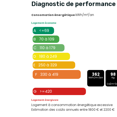
Diagnostic de performance 
kWh/m²/an
Consomation énergétique
Logement économe
A <=69
B 70 à 109
C 110 à 179
D 180 à 249
E 250 à 329
F 330 à 419
362
98
kWh/m²/an
Kg
Co2m²/
G >=420
Logement énergivore
Logement à consommation énergétique excessive
Estimation des coûts annuels entre 1800 € et 2200 €