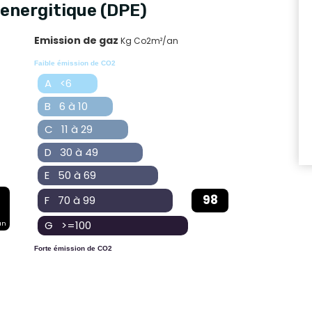
energitique (DPE)
Emission de gaz
Kg Co2m²/an
Faible émission de CO2
A <6
B 6 à 10
C 11 à 29
D 30 à 49
E 50 à 69
98
F 70 à 99
G >=100
an
Forte émission de CO2