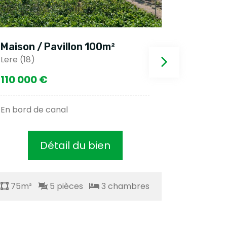
Maison / Pavillon 100m²
Maison 
Lere (18)
Jouet sur 
110 000 €
225 00
En bord de canal
Moderne
Détail du bien
75m²
5 pièces
3 chambres
75m²