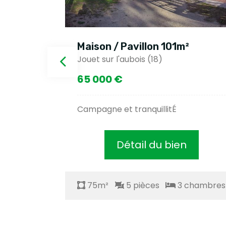
²
Maison / Pavillon 101m²
Jouet sur l'aubois (18)
65 000 €
s
Campagne et tranquillitÉ
Détail du bien
chambres
75m²
5 pièces
3 chambres