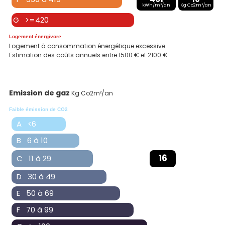
kWh/m²/an
Kg Co2m²/an
G >=420
Logement énergivore
Logement à consommation énergétique excessive
Estimation des coûts annuels entre 1500 € et 2100 €
Emission de gaz
Kg Co2m²/an
Faible émission de CO2
A <6
B 6 à 10
16
C 11 à 29
D 30 à 49
E 50 à 69
F 70 à 99