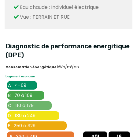
Eau chaude : Individuel électrique
Vue : TERRAIN ET RUE
Diagnostic de performance energitique
(DPE)
kWh/m²/an
Consomation énergétique
Logement économe
A <=69
B 70 à 109
C 110 à 179
D 180 à 249
E 250 à 329
F 330 à 419
401
16