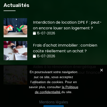
Actualités
Interdiction de location DPE F : peut-
on encore louer son logement ?
15-07-2026
Frais d'achat immobilier : combien
coûte réellement un achat ?
15-07-2026
Aides à la rénovation énergétique
2026 : quelles solutions pour financer
En poursuivant votre navigation
sur ce site, vous acceptez
vos travaux ?
l’utilisation de cookies. Pour en
10-06-2026
savoir plus, consulter
la Politique
de confidentialité
du site.
Mentions légales