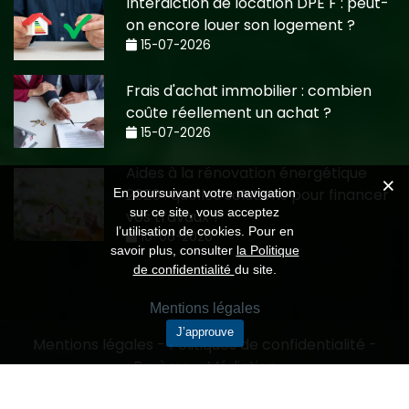
Interdiction de location DPE F : peut-
on encore louer son logement ?
15-07-2026
Frais d'achat immobilier : combien
coûte réellement un achat ?
15-07-2026
Aides à la rénovation énergétique
2026 : quelles solutions pour financer
En poursuivant votre navigation
sur ce site, vous acceptez
vos travaux ?
l’utilisation de cookies. Pour en
10-06-2026
savoir plus, consulter
la Politique
de confidentialité
du site.
Mentions légales
J’approuve
Mentions légales
-
Politiques de confidentialité
-
Barème
-
Médiation
Création CMRP