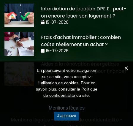
Interdiction de location DPE F : peut-
on encore louer son logement ?
15-07-2026
Frais d'achat immobilier : combien
coûte réellement un achat ?
15-07-2026
Aides à la rénovation énergétique
2026 : quelles solutions pour financer
En poursuivant votre navigation
sur ce site, vous acceptez
vos travaux ?
l’utilisation de cookies. Pour en
10-06-2026
savoir plus, consulter
la Politique
de confidentialité
du site.
Mentions légales
J’approuve
Mentions légales
-
Politiques de confidentialité
-
Barème
-
Médiation