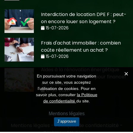
Interdiction de location DPE F : peut-
on encore louer son logement ?
15-07-2026
Frais d'achat immobilier : combien
coûte réellement un achat ?
15-07-2026
Aides à la rénovation énergétique
2026 : quelles solutions pour financer
En poursuivant votre navigation
sur ce site, vous acceptez
vos travaux ?
l’utilisation de cookies. Pour en
10-06-2026
savoir plus, consulter
la Politique
de confidentialité
du site.
Mentions légales
J’approuve
Mentions légales
-
Politiques de confidentialité
-
Barème
-
Médiation