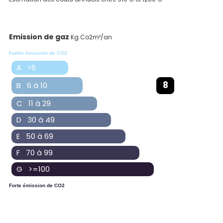
Emission de gaz
Kg Co2m²/an
Faible émission de CO2
A <6
8
B 6 à 10
C 11 à 29
D 30 à 49
E 50 à 69
F 70 à 99
G >=100
Forte émission de CO2