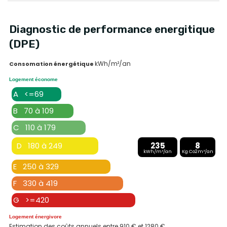
Diagnostic de performance energitique
(DPE)
kWh/m²/an
Consomation énergétique
Logement économe
A <=69
B 70 à 109
C 110 à 179
D 180 à 249
235
8
kWh/m²/an
Kg Co2m²/an
E 250 à 329
F 330 à 419
G >=420
Logement énergivore
Estimation des coûts annuels entre 910 € et 1280 €