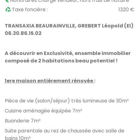
Honoraires charge vendeur, hors frais de notaire
Taxe foncière :
1320 €
TRANSAXIA BEAURAINVILLE, GREBERT Léopold (EI)
06.30.86.15.02
A découvrir en Exclusivité, ensemble immobilier
composé de 2 habitations beau potentiel !
1ere maison entièrement rénovée
:
Pièce de vie (salon/séjour) très lumineuse de 30m²
Cuisine aménagée équipée 7m²
Buanderie 7m²
Suite parentale au rez de chaussée avec salle de
bains 10m²