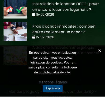
Interdiction de location DPE F : peut-
on encore louer son logement ?
15-07-2026
Frais d'achat immobilier : combien
coûte réellement un achat ?
15-07-2026
Aides à la rénovation énergétique
2026 : quelles solutions pour financer
En poursuivant votre navigation
sur ce site, vous acceptez
vos travaux ?
l’utilisation de cookies. Pour en
10-06-2026
savoir plus, consulter
la Politique
de confidentialité
du site.
Mentions légales
J’approuve
Mentions légales
-
Politiques de confidentialité
-
Barème
-
Médiation