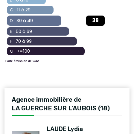
C 11 à 29
38
D 30 à 49
E 50 à 69
F 70 à 99
G >=100
Forte émission de CO2
Agence immobilière de
LA GUERCHE SUR L'AUBOIS (18)
LAUDE Lydia