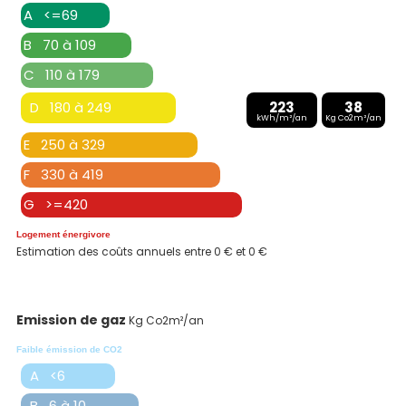
A <=69
B 70 à 109
C 110 à 179
D 180 à 249
223
38
kWh/m²/an
Kg Co2m²/an
E 250 à 329
F 330 à 419
G >=420
Logement énergivore
Estimation des coûts annuels entre 0 € et 0 €
Emission de gaz
Kg Co2m²/an
Faible émission de CO2
A <6
B 6 à 10