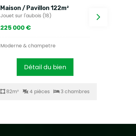
Maison / Pavillon 122m²
Maison 
Jouet sur l'aubois (18)
Murat (15
225 000 €
56 500
Moderne & champetre
Centre vi
Détail du bien
82m²
4 pièces
3 chambres
82m²