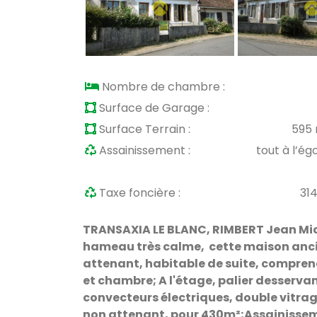
Nombre de chambre :
Surface de Garage :
Surface Terrain :
595
Assainissement :
tout à l’ég
Taxe foncière :
31
TRANSAXIA LE BLANC, RIMBERT Jean Miche
hameau très calme, cette maison ancienn
attenant, habitable de suite, comprena
et chambre; A l'étage, palier desserva
convecteurs électriques, double vitrage
non attenant, pour 430m²;Assainisse