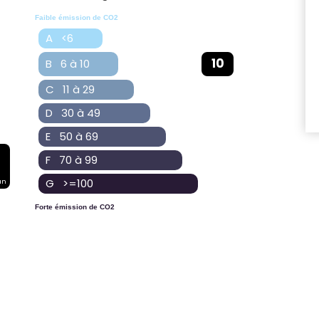
Faible émission de CO2
A <6
10
B 6 à 10
C 11 à 29
D 30 à 49
E 50 à 69
F 70 à 99
G >=100
an
Forte émission de CO2