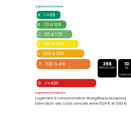
Logement économe
A <=69
B 70 à 109
C 110 à 179
D 180 à 249
E 250 à 329
F 330 à 419
356
10
kWh/m²/an
Kg
Co2m²/
G >=420
Logement énergivore
Logement à consommation énergétique excessive
Estimation des coûts annuels entre 1029 € et 1393 €