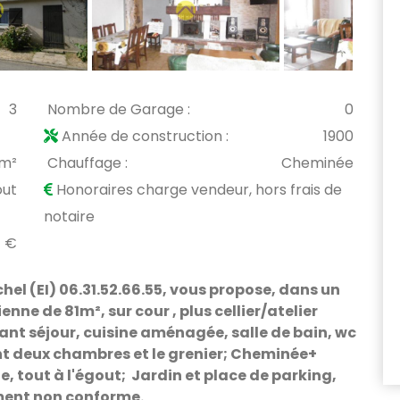
3
Nombre de Garage :
0
Année de construction :
1900
 m²
Chauffage :
Cheminée
out
Honoraires charge vendeur, hors frais de
notaire
4 €
l (EI) 06.31.52.66.55, vous propose, dans un
e de 81m², sur cour , plus cellier/atelier
nt séjour, cuisine aménagée, salle de bain, wc
nt deux chambres et le grenier; Cheminée+
, tout à l'égout; Jardin et place de parking,
ment non conforme.