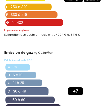
E 250 à 329
F 330 à 419
G >=420
Logement énergivore
Estimation des coûts annuels entre 4004 € et 5416 €
Emission de gaz
Kg Co2m²/an
Faible émission de CO2
A <6
B 6 à 10
C 11 à 29
47
D 30 à 49
E 50 à 69