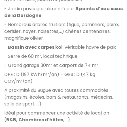
- Jardin paysager alimenté par
5 points d’eau issus
de la Dordogne
-
Nombreux arbres fruitiers (figue, pommiers, poire,
cerisier, noyer, noisettes,...) chênes centenaires,
magnifique olivier
-
Bassin avec carpes koi
, véritable havre de paix
- Serre de 60 m², local technique
- Grand garage 30m
²
et carport de 74 m²
DPE : D (197 kWh/m²/an) – GES : D (47 kg
CO?/m²/an)
À proximité du Bugue avec toutes commodités
(magasins, écoles, bars & restaurants, médecins,
salle de sport, ...).
Idéal pour commencer une activité de location
(
B&B, Chambres d'hôtes
, ...).