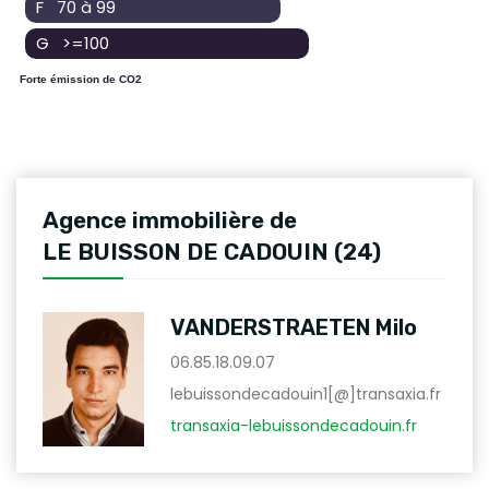
F 70 à 99
G >=100
Forte émission de CO2
Agence immobilière de
LE BUISSON DE CADOUIN (24)
VANDERSTRAETEN Milo
06.85.18.09.07
lebuissondecadouin1[@]transaxia.fr
transaxia-lebuissondecadouin.fr