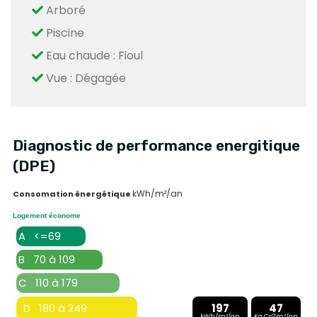
Arboré
Piscine
Eau chaude : Fioul
Vue : Dégagée
Diagnostic de performance energitique
(DPE)
kWh/m²/an
Consomation énergétique
Logement économe
A <=69
B 70 à 109
C 110 à 179
D 180 à 249
197
47
kWh/m²/an
Kg Co2m²/an