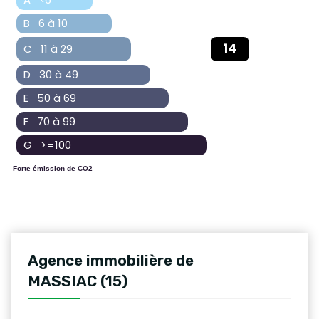
B 6 à 10
14
C 11 à 29
D 30 à 49
E 50 à 69
F 70 à 99
G >=100
Forte émission de CO2
Agence immobilière de
MASSIAC (15)