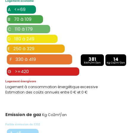
Logement économe
A <=69
B 70 à 109
C 110 à 179
D 180 à 249
E 250 à 329
F 330 à 419
381
14
kWh/m²/an
Kg Co2m²/an
G >=420
Logement énergivore
Logement à consommation énergétique excessive
Estimation des coûts annuels entre 0 € et 0 €
Emission de gaz
Kg Co2m²/an
Faible émission de CO2
A <6