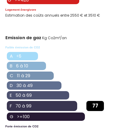
Logement énergivore
Estimation des coûts annuels entre 2550 € et 3510 €
Emission de gaz
Kg Co2m²/an
Faible émission de CO2
A <6
B 6 à 10
C 11 à 29
D 30 à 49
E 50 à 69
77
F 70 à 99
G >=100
Forte émission de CO2