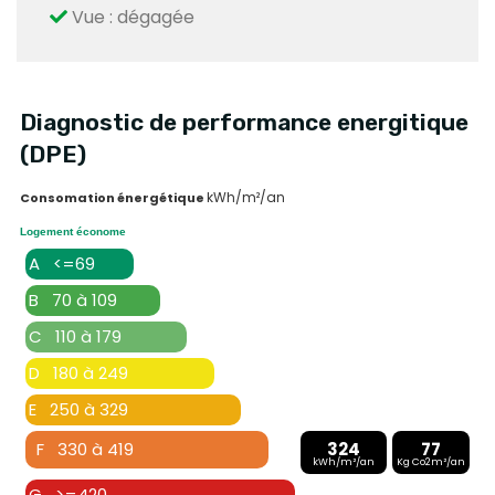
Vue : dégagée
Diagnostic de performance energitique
(DPE)
kWh/m²/an
Consomation énergétique
Logement économe
A <=69
B 70 à 109
C 110 à 179
D 180 à 249
E 250 à 329
F 330 à 419
324
77
kWh/m²/an
Kg Co2m²/an
G >=420