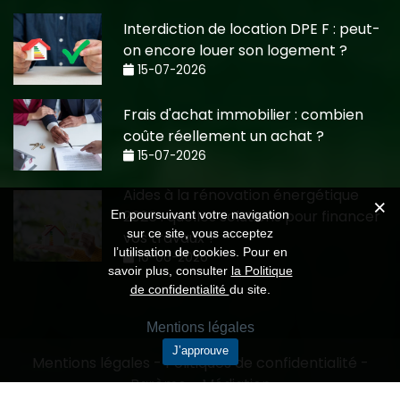
Interdiction de location DPE F : peut-
on encore louer son logement ?
15-07-2026
Frais d'achat immobilier : combien
coûte réellement un achat ?
15-07-2026
Aides à la rénovation énergétique
2026 : quelles solutions pour financer
En poursuivant votre navigation
sur ce site, vous acceptez
vos travaux ?
l’utilisation de cookies. Pour en
10-06-2026
savoir plus, consulter
la Politique
de confidentialité
du site.
Mentions légales
J’approuve
Mentions légales
-
Politiques de confidentialité
-
Barème
-
Médiation