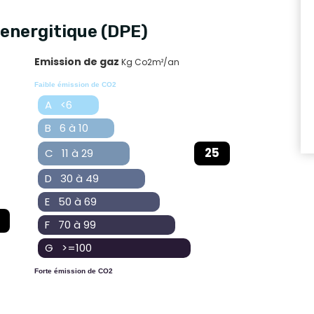
energitique (DPE)
Emission de gaz
Kg Co2m²/an
Faible émission de CO2
A <6
B 6 à 10
25
C 11 à 29
D 30 à 49
E 50 à 69
F 70 à 99
G >=100
Forte émission de CO2