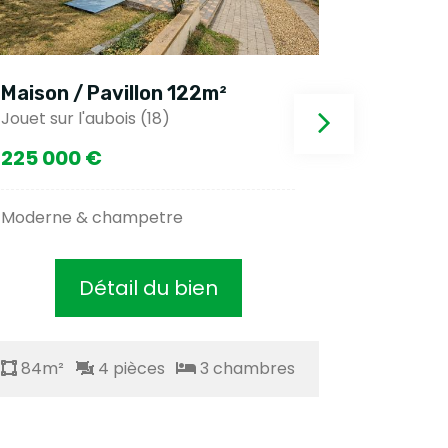
Maison / Pavillon 122m²
Maison 
Jouet sur l'aubois (18)
Murat (15
225 000 €
56 500
Moderne & champetre
Centre vi
Détail du bien
84m²
4 pièces
3 chambres
84m²