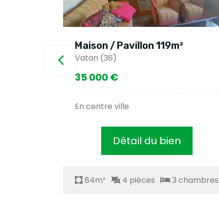
²
Maison / Pavillon 119m²
Vatan (36)
35 000 €
s
En centre ville
Détail du bien
chambres
84m²
4 pièces
3 chambres