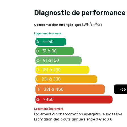
Diagnostic de performance 
kWh/m²/an
Consomation énergétique
Logement économe
A <=50
B 51 à 90
C 91 à 150
D 151 à 230
E 231 à 330
F 331 à 450
420
G >450
Logement énergivore
Logement à consommation énergétique excessive
Estimation des coûts annuels entre 0 € et 0 €