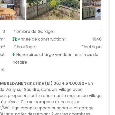
3
Nombre de Garage :
1
 m²
Année de construction :
1940
 m²
Chauffage :
Electrique
out
Honoraires charge vendeur, hors frais de
notaire
 €
BREDANE Sandrine (EI) 06.14.64.00.92 -
En
de Vailly sur Sauldre, dans un village avec
ous proposons cette charmante maison de village,
à prévoir. Elle se compose d'une cuisine
/WC. Egalement espace buanderie, et garage
l'étage, palier desservant 2 vastes chambres