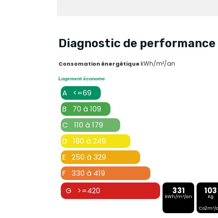
Diagnostic de performance 
kWh/m²/an
Consomation énergétique
Logement économe
A <=69
B 70 à 109
C 110 à 179
D 180 à 249
E 250 à 329
F 330 à 419
G >=420
331
103
kWh/m²/an
Kg
Co2m²/