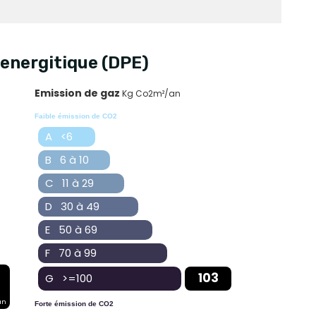
energitique (DPE)
Emission de gaz
Kg Co2m²/an
Faible émission de CO2
A <6
B 6 à 10
C 11 à 29
D 30 à 49
E 50 à 69
F 70 à 99
103
G >=100
an
Forte émission de CO2