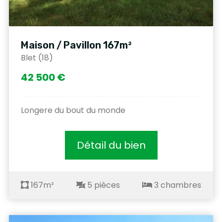
Maison / Pavillon 167m²
Blet (18)
42 500 €
Longere du bout du monde
Détail du bien
167m²
5 pièces
3 chambres