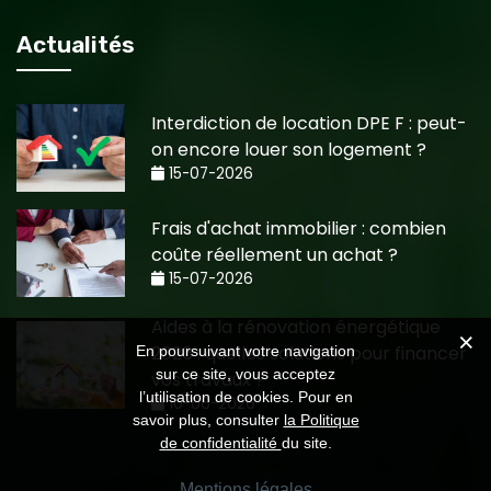
Actualités
Interdiction de location DPE F : peut-
on encore louer son logement ?
15-07-2026
Frais d'achat immobilier : combien
coûte réellement un achat ?
15-07-2026
Aides à la rénovation énergétique
2026 : quelles solutions pour financer
En poursuivant votre navigation
sur ce site, vous acceptez
vos travaux ?
l’utilisation de cookies. Pour en
10-06-2026
savoir plus, consulter
la Politique
de confidentialité
du site.
Mentions légales