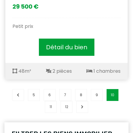
29 500 €
Petit prix
Détail du bien
48m²
2 pièces
1 chambres
5
6
7
8
9
10
11
12