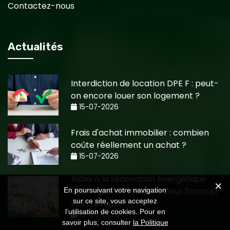
Contactez-nous
Actualités
Interdiction de location DPE F : peut-
on encore louer son logement ?
15-07-2026
Frais d'achat immobilier : combien
coûte réellement un achat ?
15-07-2026
Aides à la rénovation énergétique
2026 : quelles solutions pour financer
En poursuivant votre navigation
sur ce site, vous acceptez
vos travaux ?
l’utilisation de cookies. Pour en
10-06-2026
savoir plus, consulter
la Politique