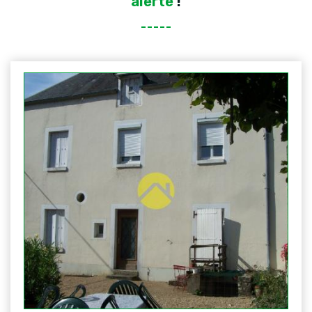
alerté
!