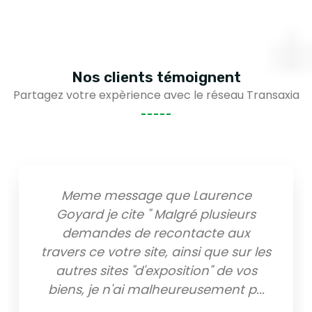
Nos clients
témoignent
Partagez votre expèrience avec le réseau Transaxia
ue Laurence
A l'agence d'auros nous
lgré plusieurs
des biens qui corresp
ontacte aux
demandes. Sabrina es
ainsi que sur les
dynamique et à l'aco
sition" de vos
attentes. Nous la re
eureusement p
...
Cyril V