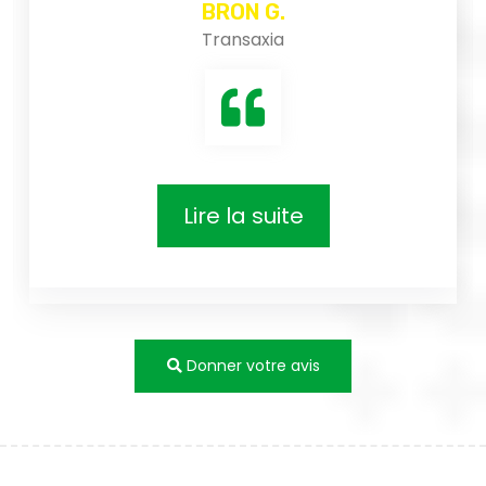
Transaxia
G.
ia
uite
Donner votre avis