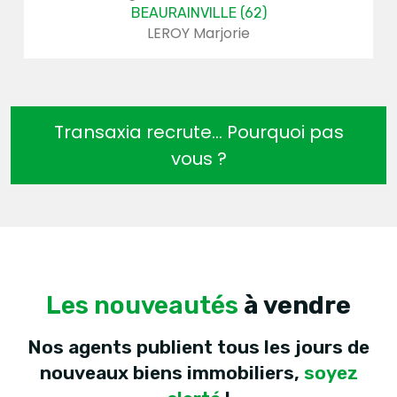
ILLE (62)
VIC SUR CERE
arjorie
VERDIER Jé
Transaxia recrute... Pourquoi pas
vous ?
Les nouveautés
à vendre
Nos agents publient tous les jours de
nouveaux biens immobiliers,
soyez