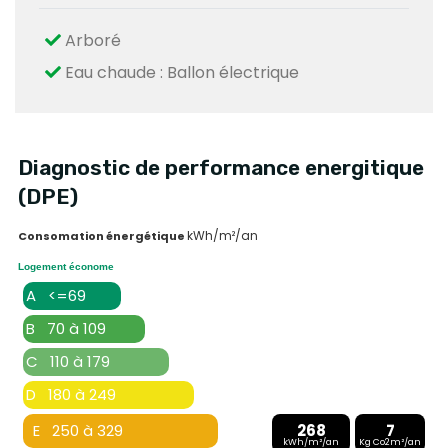
Arboré
Eau chaude : Ballon électrique
Diagnostic de performance energitique
(DPE)
kWh/m²/an
Consomation énergétique
Logement économe
A <=69
B 70 à 109
C 110 à 179
D 180 à 249
E 250 à 329
268
7
kWh/m²/an
Kg Co2m²/an