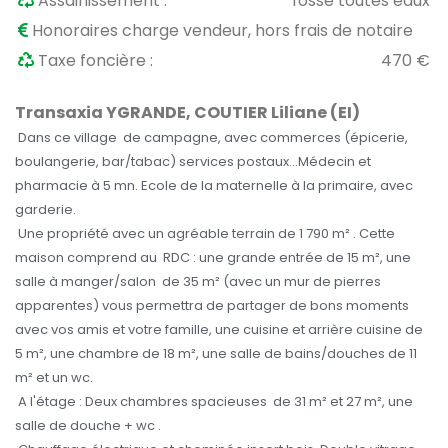
Assainissement :
fosse toutes eaux
Honoraires charge vendeur, hors frais de notaire
Taxe foncière :
470 €
Transaxia YGRANDE, COUTIER Liliane (EI)
Dans ce village de campagne, avec commerces (épicerie,
boulangerie, bar/tabac) services postaux...Médecin et
pharmacie à 5 mn. Ecole de la maternelle à la primaire, avec
garderie.
Une propriété avec un agréable terrain de 1 790 m² . Cette
maison comprend au RDC : une grande entrée de 15 m², une
salle à manger/salon de 35 m² (avec un mur de pierres
apparentes) vous permettra de partager de bons moments
avec vos amis et votre famille, une cuisine et arrière cuisine de
5 m², une chambre de 18 m², une salle de bains/douches de 11
m² et un wc.
A l'étage : Deux chambres spacieuses de 31 m² et 27 m², une
salle de douche + wc .