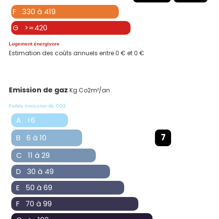
F 330 à 419
G >=420
Logement énergivore
Estimation des coûts annuels entre 0 € et 0 €
Emission de gaz
Kg Co2m²/an
Faible émission de CO2
A <6
7
B 6 à 10
C 11 à 29
D 30 à 49
E 50 à 69
F 70 à 99