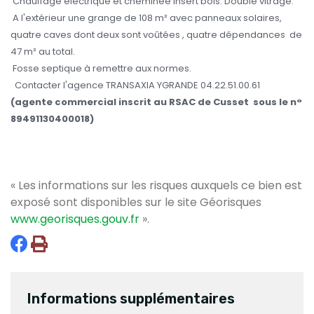
Chauffage électrique et cheminée insert bois. Double vitrage.
A l'extérieur une grange de 108 m² avec panneaux solaires,
quatre caves dont deux sont voûtées , quatre dépendances de
47 m² au total.
Fosse septique à remettre aux normes.
Contacter l'agence TRANSAXIA YGRANDE 04.22.51.00.61
(agente commercial inscrit au RSAC de Cusset sous le n°
89491130400018)
« Les informations sur les risques auxquels ce bien est
exposé sont disponibles sur le site Géorisques
www.georisques.gouv.fr
».
Informations supplémentaires